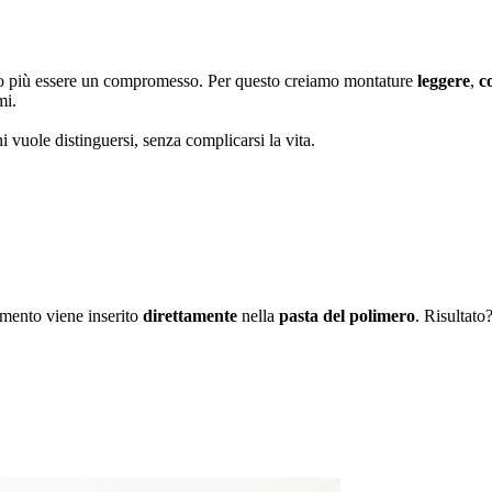
no più essere un compromesso. Per questo creiamo montature
leggere
,
c
mi.
i vuole distinguersi, senza complicarsi la vita.
igmento viene inserito
direttamente
nella
pasta del polimero
.
Risultato