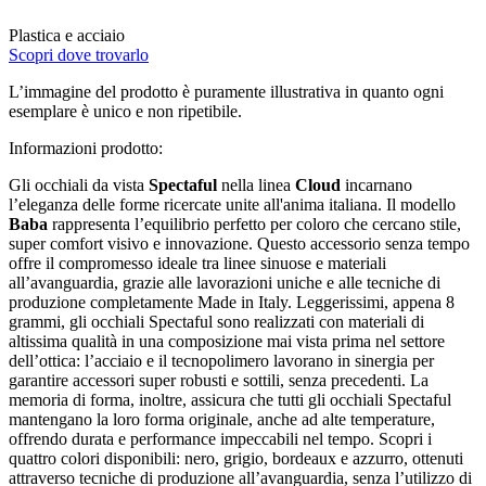
Plastica e acciaio
Scopri dove trovarlo
L’immagine del prodotto è puramente illustrativa in quanto ogni
esemplare è unico e non ripetibile.
Informazioni prodotto:
Gli occhiali da vista
Spectaful
nella linea
Cloud
incarnano
l’eleganza delle forme ricercate unite all'anima italiana. Il modello
Baba
rappresenta l’equilibrio perfetto per coloro che cercano stile,
super comfort visivo e innovazione. Questo accessorio senza tempo
offre il compromesso ideale tra linee sinuose e materiali
all’avanguardia, grazie alle lavorazioni uniche e alle tecniche di
produzione completamente Made in Italy. Leggerissimi, appena 8
grammi, gli occhiali Spectaful sono realizzati con materiali di
altissima qualità in una composizione mai vista prima nel settore
dell’ottica: l’acciaio e il tecnopolimero lavorano in sinergia per
garantire accessori super robusti e sottili, senza precedenti. La
memoria di forma, inoltre, assicura che tutti gli occhiali Spectaful
mantengano la loro forma originale, anche ad alte temperature,
offrendo durata e performance impeccabili nel tempo. Scopri i
quattro colori disponibili: nero, grigio, bordeaux e azzurro, ottenuti
attraverso tecniche di produzione all’avanguardia, senza l’utilizzo di