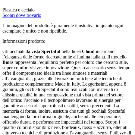
Plastica e acciaio
Scopri dove trovarlo
L’immagine del prodotto è puramente illustrativa in quanto ogni
esemplare è unico e non ripetibile.
Informazioni prodotto:
Gli occhiali da vista
Spectaful
nella linea
Cloud
incarnano
l’eleganza delle forme ricercate unite all'anima italiana. Il modello
Boris
rappresenta l’equilibrio perfetto per coloro che cercano stile,
super comfort visivo e innovazione. Questo accessorio senza tempo
offre il compromesso ideale tra linee sinuose e materiali
all’avanguardia, grazie alle lavorazioni uniche e alle tecniche di
produzione completamente Made in Italy. Leggerissimi, appena 8
grammi, gli occhiali Spectaful sono realizzati con materiali di
altissima qualità in una composizione mai vista prima nel settore
dell’ottica: l’acciaio e il tecnopolimero lavorano in sinergia per
garantire accessori super robusti e sottili, senza precedenti. La
memoria di forma, inoltre, assicura che tutti gli occhiali Spectaful
mantengano la loro forma originale, anche ad alte temperature,
offrendo durata e performance impeccabili nel tempo. Scopri i
quattro colori disponibili: nero, bordeaux, rosso e azzurro, ottenuti
attraverso tecniche di produzione all’avanguardia, senza l’utilizzo di