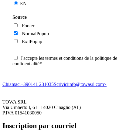
EN
Source
Footer
NormalPopup
ExitPopup
J'accepte les termes et conditions de la politique de
confidentialité*.
Chiamaci
+390141 231035
Scrivici
info@towasrl.com>
TOWA SRL
Via Umberto I, 61 | 14020 Cinaglio (AT)
P.IVA 01541030050
Inscription par courriel