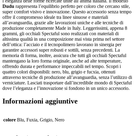
l’eleganza delle forme ricercate unite all’anima italiana. Il modello
Dudu
rappresenta l’equilibrio perfetto per coloro che cercano stile,
super comfort visivo e innovazione. Questo accessorio senza tempo
offre il compromesso ideale tra linee sinuose e materiali
all’avanguardia, grazie alle lavorazioni uniche e alle tecniche di
produzione completamente Made in Italy. Leggerissimi, appena 8
grammi, gli occhiali Spectaful sono realizzati con materiali di
altissima qualità in una composizione mai vista prima nel settore
dell’ottica: l’acciaio e il tecnopolimero lavorano in sinergia per
garantire accessori super robusti e sottili, senza precedenti. La
memoria di forma, inoltre, assicura che tutti gli occhiali Spectaful
mantengano la loro forma originale, anche ad alte temperature,
offrendo durata e performance impeccabili nel tempo. Scopri i
quattro colori disponibili: nero, blu, grigio e fucxia, ottenuti
attraverso tecniche di produzione all’avanguardia, senza l’utilizzo di
verniciature. Lasciati trasportare dall’incredibile mondo di Spectaful
dove l’eleganza e l’innovazione si fondono in un unico accessorio.
Informazioni aggiuntive
colore
Blu, Fuxia, Grigio, Nero