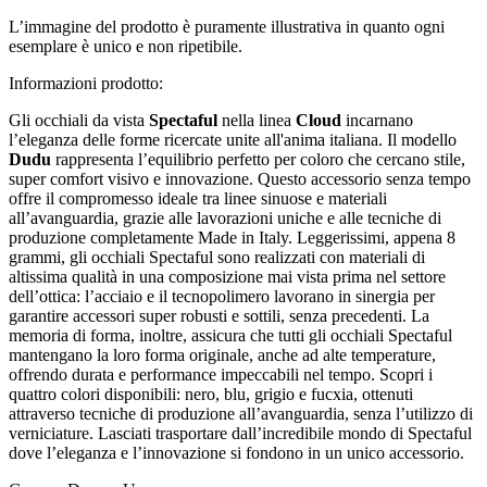
L’immagine del prodotto è puramente illustrativa in quanto ogni
esemplare è unico e non ripetibile.
Informazioni prodotto:
Gli occhiali da vista
Spectaful
nella linea
Cloud
incarnano
l’eleganza delle forme ricercate unite all'anima italiana. Il modello
Dudu
rappresenta l’equilibrio perfetto per coloro che cercano stile,
super comfort visivo e innovazione. Questo accessorio senza tempo
offre il compromesso ideale tra linee sinuose e materiali
all’avanguardia, grazie alle lavorazioni uniche e alle tecniche di
produzione completamente Made in Italy. Leggerissimi, appena 8
grammi, gli occhiali Spectaful sono realizzati con materiali di
altissima qualità in una composizione mai vista prima nel settore
dell’ottica: l’acciaio e il tecnopolimero lavorano in sinergia per
garantire accessori super robusti e sottili, senza precedenti. La
memoria di forma, inoltre, assicura che tutti gli occhiali Spectaful
mantengano la loro forma originale, anche ad alte temperature,
offrendo durata e performance impeccabili nel tempo. Scopri i
quattro colori disponibili: nero, blu, grigio e fucxia, ottenuti
attraverso tecniche di produzione all’avanguardia, senza l’utilizzo di
verniciature. Lasciati trasportare dall’incredibile mondo di Spectaful
dove l’eleganza e l’innovazione si fondono in un unico accessorio.