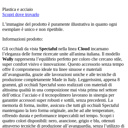
Plastica e acciaio
Scopri dove trovarlo
L’immagine del prodotto è puramente illustrativa in quanto ogni
esemplare è unico e non ripetibile.
Informazioni prodotto:
Gli occhiali da vista
Spectaful
nella linea
Cloud
incarnano
l’eleganza delle forme ricercate unite all'anima italiana. Il modello
Wally
rappresenta l’equilibrio perfetto per coloro che cercano stile,
super comfort visivo e innovazione. Questo accessorio senza tempo
offre il compromesso ideale tra linee sinuose e materiali
all’avanguardia, grazie alle lavorazioni uniche e alle tecniche di
produzione completamente Made in Italy. Leggerissimi, appena 8
grammi, gli occhiali Spectaful sono realizzati con materiali di
altissima qualità in una composizione mai vista prima nel settore
dell’ottica: l’acciaio e il tecnopolimero lavorano in sinergia per
garantire accessori super robusti e sottili, senza precedenti. La
memoria di forma, inoltre, assicura che tutti gli occhiali Spectaful
mantengano la loro forma originale, anche ad alte temperature,
offrendo durata e performance impeccabili nel tempo. Scopri i
quattro colori disponibili: nero, arancione, grigio e blu, ottenuti
attraverso tecniche di produzione all’avanguardia, senza l’utilizzo di