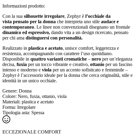
Informazioni prodotto:
Con la sua
silhouette irregolare
, Zephyr è
l’occhiale da
vista pensato per la donna
che interpreta uno stile
audace e
contemporaneo
. Le linee non convenzionali disegnano un frontale
dinamico ed espressivo,
dando vita a un design ricercato, pensato
per chi ama
distinguersi con personalità.
Realizzato in
plastica e acetato
, unisce comfort, leggerezza e
resistenza, accompagnando con carattere l’uso quotidiano.
Disponibile in
quattro varianti cromatiche
–
nero
per un’eleganza
decisa,
fuxia
per un tocco vibrante e creativo,
ottanio
per un fascino
intenso e moderno e
viola
per un accento sofisticato e femminile –
Zephyr è l’accessorio ideale per la donna che cerca originalità, stile e
identità in un unico occhiale.
Genere:
Donna
Colore:
Nero, fuxia, ottanio, viola
Materiali:
plastica e acetato
Forma:
Irregolare
Tipologia asta:
Spessa
ECCEZIONALE COMFORT