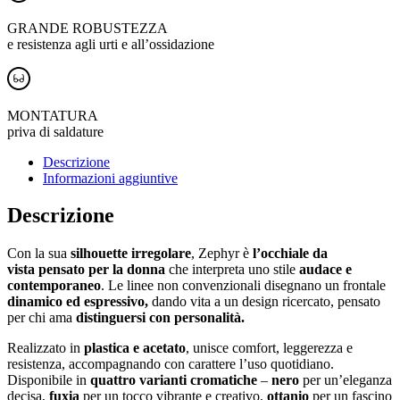
GRANDE ROBUSTEZZA
e resistenza agli urti e all’ossidazione
MONTATURA
priva di saldature
Descrizione
Informazioni aggiuntive
Descrizione
Con la sua
silhouette irregolare
, Zephyr è
l’occhiale da
vista pensato per la donna
che interpreta uno stile
audace e
contemporaneo
. Le linee non convenzionali disegnano un frontale
dinamico ed espressivo,
dando vita a un design ricercato, pensato
per chi ama
distinguersi con personalità.
Realizzato in
plastica e acetato
, unisce comfort, leggerezza e
resistenza, accompagnando con carattere l’uso quotidiano.
Disponibile in
quattro varianti cromatiche
–
nero
per un’eleganza
decisa,
fuxia
per un tocco vibrante e creativo,
ottanio
per un fascino