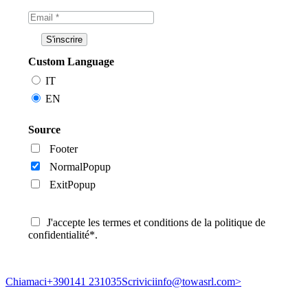
Custom Language
IT
EN
Source
Footer
NormalPopup
ExitPopup
J'accepte les termes et conditions de la politique de
confidentialité*.
Chiamaci
+390141 231035
Scrivici
info@towasrl.com>